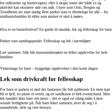
for rullestoler og barnevogner, eller å skape soner der både ro og
aktivitet kan eksistere side om side. I byer som Oslo, Bergen og
Trondheim ser man stadig flere parker som er tilrettelagt for alle – fra
småbarnsfamilier til eldre som ønsker et sted å møtes.
Hva er en barnefestival? En guide til musikk, lek og fellesskap for barn
Parker som samlingspunkt: Fellesskap og lek i nærmiljøet
Lær sammen: Slik blir museumsbesøket en felles opplevelse for hele
familien
Vintermagi for barn – hyggelige opplevelser i den korte dagen
Lek som drivkraft for fellesskap
For barn er parken et sted der fantasien får fritt spillerom. En stein kan
bli et fjell, en pinne et sverd, og en sandkasse et helt eventyrland. Men
lek handler ikke bare om moro – det er også en viktig måte å lære
sosiale ferdigheter på. Når barn leker sammen, øver de seg i å
samarbeide, dele og vise hensyn.