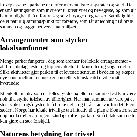
Lekeplassene i parkene er derfor mer enn bare apparater og sand. De
er små læringsrom som inviterer til kreativitet og bevegelse, og som gir
barn mulighet til å utfordre seg selv i trygge omgivelser. Samtidig blir
de et naturlig samlingspunkt for foreldre, som får anledning til å prate
sammen og bygge nettverk i nærmiljøet.
Arrangementer som styrker
lokalsamfunnet
Mange parker fungerer i dag som arenaer for lokale arrangementer –
alt fra nabolagsfester og loppemarkeder til konserter og yoga i det fri.
Slike aktiviteter gjør parken til et levende sentrum i bydelen og skaper
nye bånd mellom mennesker som ellers kanskje ikke ville møtt
hverandre.
Et enkelt initiativ som en felles ryddedag eller en sommerfest kan være
nok til å styrke følelsen av tilhørighet. Når man sammen tar vare på et
sted, vokser også lysten til å bruke det – og til å ta ansvar for det. Flere
steder i Norge har lokale frivillige tatt initiativ til å plante blomster, sette
opp benker eller arrangere søndagskaffe i parken. Små tiltak som dette
kan gjøre en stor forskjell.
Naturens betydning for trivsel