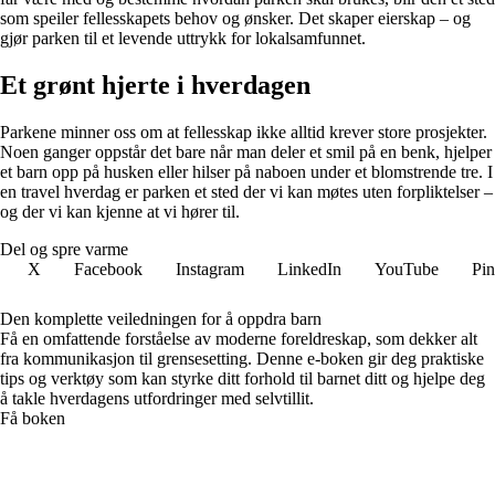
som speiler fellesskapets behov og ønsker. Det skaper eierskap – og
gjør parken til et levende uttrykk for lokalsamfunnet.
Et grønt hjerte i hverdagen
Parkene minner oss om at fellesskap ikke alltid krever store prosjekter.
Noen ganger oppstår det bare når man deler et smil på en benk, hjelper
et barn opp på husken eller hilser på naboen under et blomstrende tre. I
en travel hverdag er parken et sted der vi kan møtes uten forpliktelser –
og der vi kan kjenne at vi hører til.
Del og spre varme
X
Facebook
Instagram
LinkedIn
YouTube
Pin
Den komplette veiledningen for å oppdra barn
Få en omfattende forståelse av moderne foreldreskap, som dekker alt
fra kommunikasjon til grensesetting. Denne e-boken gir deg praktiske
tips og verktøy som kan styrke ditt forhold til barnet ditt og hjelpe deg
å takle hverdagens utfordringer med selvtillit.
Få boken