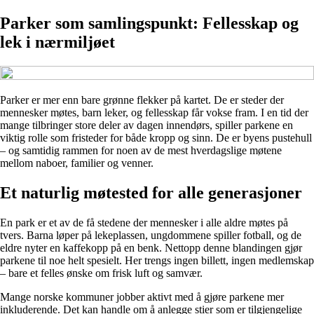
Parker som samlingspunkt: Fellesskap og
lek i nærmiljøet
Parker er mer enn bare grønne flekker på kartet. De er steder der
mennesker møtes, barn leker, og fellesskap får vokse fram. I en tid der
mange tilbringer store deler av dagen innendørs, spiller parkene en
viktig rolle som fristeder for både kropp og sinn. De er byens pustehull
– og samtidig rammen for noen av de mest hverdagslige møtene
mellom naboer, familier og venner.
Et naturlig møtested for alle generasjoner
En park er et av de få stedene der mennesker i alle aldre møtes på
tvers. Barna løper på lekeplassen, ungdommene spiller fotball, og de
eldre nyter en kaffekopp på en benk. Nettopp denne blandingen gjør
parkene til noe helt spesielt. Her trengs ingen billett, ingen medlemskap
– bare et felles ønske om frisk luft og samvær.
Mange norske kommuner jobber aktivt med å gjøre parkene mer
inkluderende. Det kan handle om å anlegge stier som er tilgjengelige