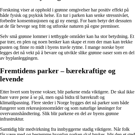
Forskning viser at opphold i grønne omgivelser har positiv effekt på
både fysisk og psykisk helse. En tur i parken kan senke stressnivået,
forbedre konsentrasjonen og gi ny energi. For barn betyr det dessuten
at de får bevege seg fritt og utforske naturen på egne premisser.
Selv små grønne lommer i tettbygde områder kan ha stor betydning. Et
par trær, en plen og noen benker kan skape et rom der man kan trekke
pusten og finne ro midt i byens travle rytme. I mange norske byer
legges det nå vekt på å bevare og utvikle slike grønne oaser som en del
av byplanleggingen.
Fremtidens parker – bærekraftige og
levende
Etter hvert som byene vokser, blir parkene enda viktigere. De skal ikke
bare være pene å se på, men også bidra til bærekraft og
klimatilpasning. Flere steder i Norge bygges det nå parker som både
fungerer som rekreasjonsområder og som naturlige løsninger for
overvannshåndtering. Slik blir parkene en del av byens grønne
infrastruktur.
Samtidig blir medvirkning fra innbyggerne stadig viktigere. Når folk
får være med og bestemme hvordan parken skal brukes, blir den et sted