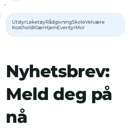
Utstyr
Leketøy
Rådgivning
Skole
Velvære
Kosthold
Klær
Hjem
Eventyr
Mor
Nyhetsbrev:
Meld deg på
nå